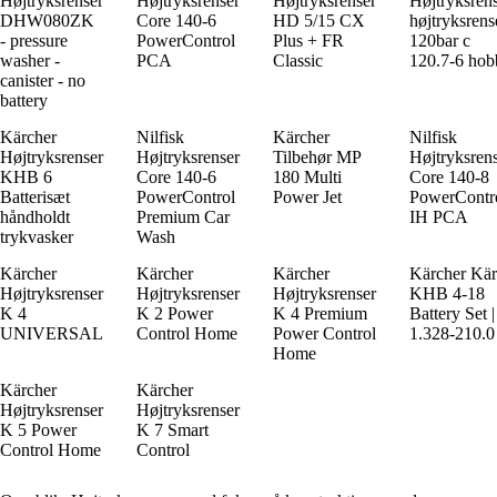
Højtryksrenser
Højtryksrenser
Højtryksrenser
Højtryksren
DHW080ZK
Core 140-6
HD 5/15 CX
højtryksrens
- pressure
PowerControl
Plus + FR
120bar c
washer -
PCA
Classic
120.7-6 hob
canister - no
battery
Kärcher
Nilfisk
Kärcher
Nilfisk
Højtryksrenser
Højtryksrenser
Tilbehør MP
Højtryksren
KHB 6
Core 140-6
180 Multi
Core 140-8
Batterisæt
PowerControl
Power Jet
PowerContr
håndholdt
Premium Car
IH PCA
trykvasker
Wash
Kärcher
Kärcher
Kärcher
Kärcher Kär
Højtryksrenser
Højtryksrenser
Højtryksrenser
KHB 4-18
K 4
K 2 Power
K 4 Premium
Battery Set |
UNIVERSAL
Control Home
Power Control
1.328-210.0
Home
Kärcher
Kärcher
Højtryksrenser
Højtryksrenser
K 5 Power
K 7 Smart
Control Home
Control