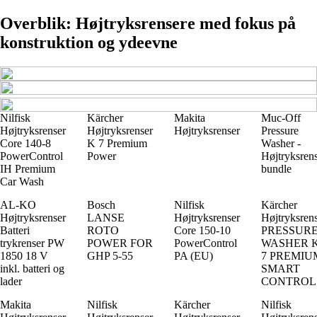
Overblik: Højtryksrensere med fokus på
konstruktion og ydeevne
Nilfisk
Kärcher
Makita
Muc-Off
Højtryksrenser
Højtryksrenser
Højtryksrenser
Pressure
Core 140-8
K 7 Premium
Washer -
PowerControl
Power
Højtryksren
IH Premium
bundle
Car Wash
AL-KO
Bosch
Nilfisk
Kärcher
Højtryksrenser
LANSE
Højtryksrenser
Højtryksren
Batteri
ROTO
Core 150-10
PRESSUR
trykrenser PW
POWER FOR
PowerControl
WASHER 
1850 18 V
GHP 5-55
PA (EU)
7 PREMIU
inkl. batteri og
SMART
lader
CONTROL
Makita
Nilfisk
Kärcher
Nilfisk